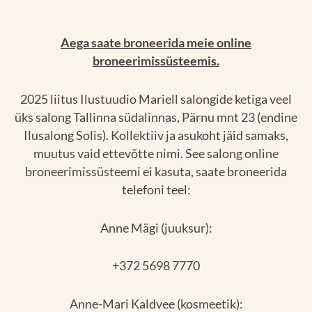
Aega saate broneerida meie online
broneerimissüsteemis.
2025 liitus Ilustuudio Mariell salongide ketiga veel
üks salong Tallinna südalinnas, Pärnu mnt 23 (endine
Ilusalong Solis). Kollektiiv ja asukoht jäid samaks,
muutus vaid ettevõtte nimi. See salong online
broneerimissüsteemi ei kasuta, saate broneerida
telefoni teel:
Anne Mägi (juuksur):
+372 5698 7770
Anne-Mari Kaldvee (kosmeetik):