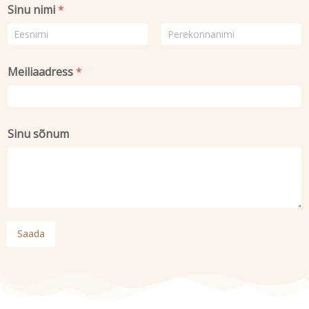
Sinu nimi
*
n
i
m
First
Last
i
s
Meiliaadress
*
õ
n
u
m
Sinu sõnum
Saada