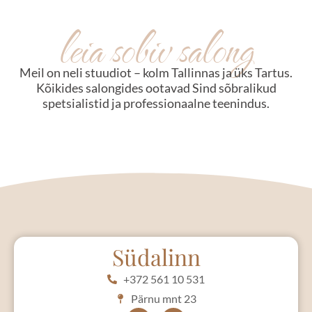
leia sobiv salong
Meil on neli stuudiot – kolm Tallinnas ja üks Tartus.
Kõikides salongides ootavad Sind sõbralikud
spetsialistid
ja professionaalne teenindus.
Südalinn
+372 561 10 531
Pärnu mnt 23