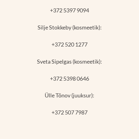
+372 5397 9094
Silje Stokkeby (kosmeetik):
+372 520 1277
Sveta Sipelgas (kosmeetik):
+372 5398 0646
Ülle Tõnov (juuksur):
+372 507 7987
*