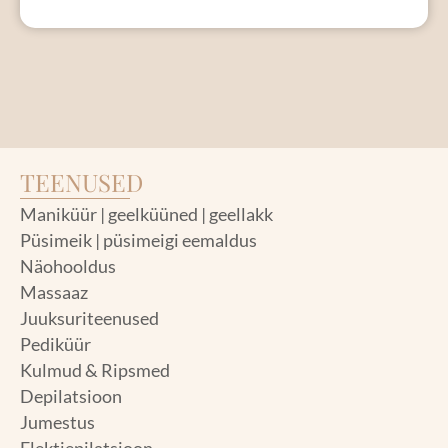
o
r
k
a
m
TEENUSED
Maniküür | geelküüned | geellakk
Püsimeik | püsimeigi eemaldus
Näohooldus
Massaaz
Juuksuriteenused
Pediküür
Kulmud & Ripsmed
Depilatsioon
Jumestus