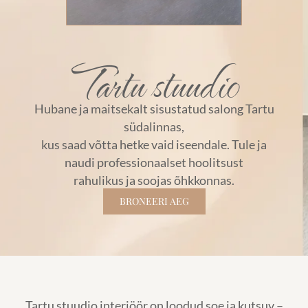
Tartu stuudio​
Hubane ja maitsekalt sisustatud salong Tartu
südalinnas,
kus saad võtta hetke vaid iseendale. Tule ja
naudi professionaalset hoolitsust
rahulikus ja soojas õhkkonnas.
BRONEERI AEG
Tartu stuudio interjöör on loodud soe ja kutsuv –