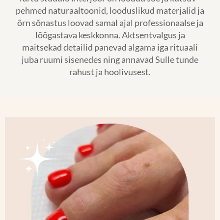
pehmed naturaaltoonid, looduslikud materjalid ja
õrn sõnastus loovad samal ajal professionaalse ja
lõõgastava keskkonna. Aktsentvalgus ja
maitsekad detailid panevad algama iga rituaali
juba ruumi sisenedes ning annavad Sulle tunde
rahust ja hoolivusest.