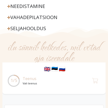
NEEDISTAMINE
VAHADEPILATSIOON
SELJAHOOLDUS
ilu sünnib hetkedes, mil võtad
aja iseendale