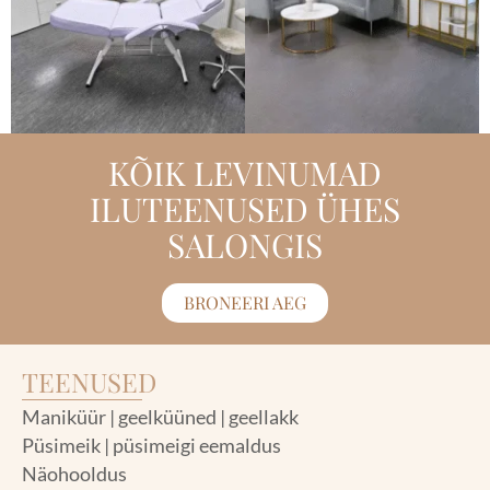
KÕIK LEVINUMAD
ILUTEENUSED ÜHES
SALONGIS
BRONEERI AEG
TEENUSED
Maniküür | geelküüned | geellakk
Püsimeik | püsimeigi eemaldus
Näohooldus