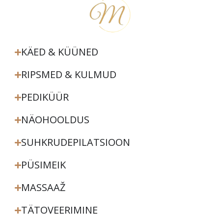
KÄED & KÜÜNED
RIPSMED & KULMUD
PEDIKÜÜR
NÄOHOOLDUS
SUHKRUDEPILATSIOON
PÜSIMEIK
MASSAAŽ
TÄTOVEERIMINE