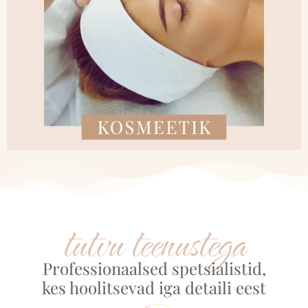
tutvu teenustega
Professionaalsed spetsialistid,
kes hoolitsevad iga detaili eest