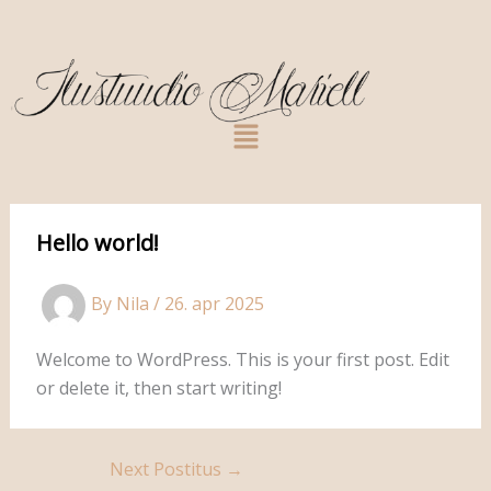
Skip
to
content
Menu
Hello world!
By
Nila
/
26. apr 2025
Welcome to WordPress. This is your first post. Edit
or delete it, then start writing!
Next Postitus
→