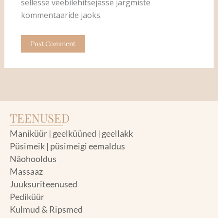
sellesse veebilehitsejasse järgmiste
kommentaaride jaoks.
TEENUSED
Maniküür | geelküüned | geellakk
Püsimeik | püsimeigi eemaldus
Näohooldus
Massaaz
Juuksuriteenused
Pediküür
Kulmud & Ripsmed